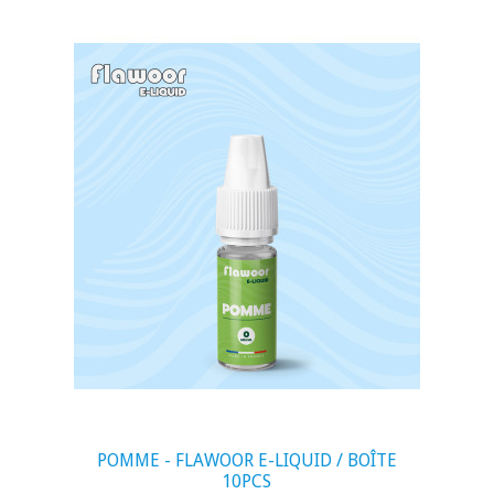
visibility
POMME - FLAWOOR E-LIQUID / BOÎTE
10PCS