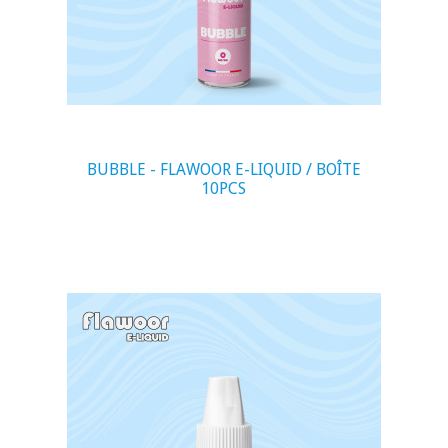
BUBBLE - FLAWOOR E-LIQUID / BOÎTE
10PCS
visibility