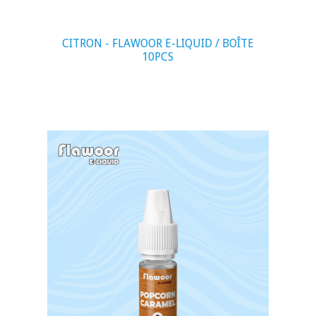
CITRON - FLAWOOR E-LIQUID / BOÎTE
10PCS
visibility