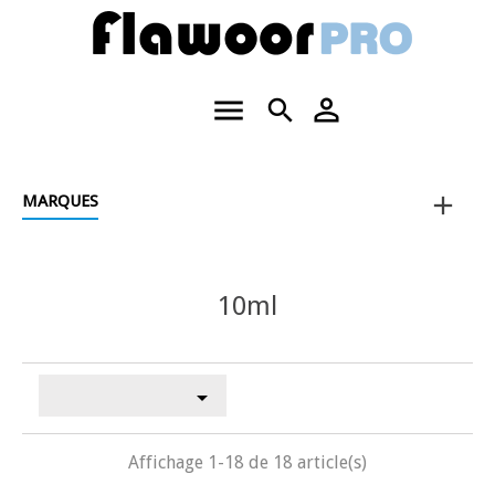
menu
person_outline
search
add
MARQUES
10ml

Affichage 1-18 de 18 article(s)