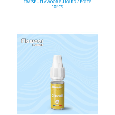
FRAISE - FLAWOOR E-LIQUID / BOÎTE
10PCS
visibility