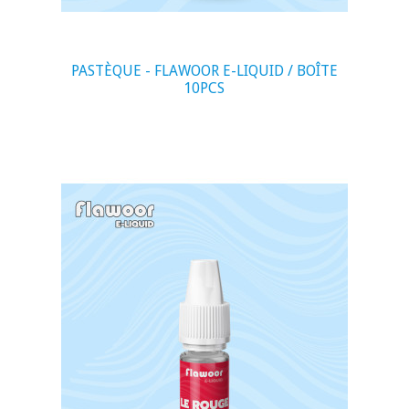
PASTÈQUE - FLAWOOR E-LIQUID / BOÎTE
10PCS
visibility