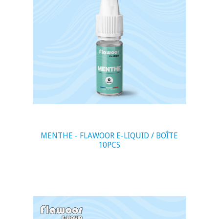
visibility
MENTHE - FLAWOOR E-LIQUID / BOÎTE
10PCS