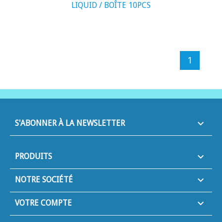
LIQUID / BOÎTE 10PCS
1
keyboard_arrow_down
S'ABONNER À LA NEWSLETTER

PRODUITS

NOTRE SOCIÉTÉ

VOTRE COMPTE