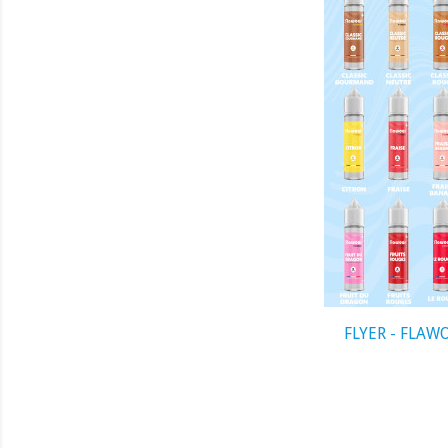
visibility
FLYER - FLAW