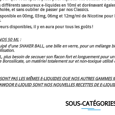
s différents savoureux e-liquides en 10ml et dorénavant égal
olée, et sans oublier de passer par nos Classics.
isponible en 00mg, 03mg, 06mg et 12mg/ml de Nicotine pour l
.
urs disponibles, il y en aura pour tous les goûts !
NOS 50 ML
:
uipé d'une SHAKER BALL, une bille en verre, pour un mélange b
lisation.
 plus besoin de secouer son flacon fort et longuement pour un 
e Borosilicate, un matériel totalement sur et non-toxique utilisé d
 SONT PAS LES MÊMES E-LIQUIDES QUE NOS AUTRES GAMMES M
WOOR E-LIQUID SONT NOS NOUVELLES RECETTES DE E-LIQUI
SOUS-CATÉGORIE