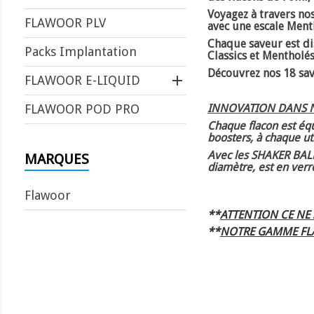
Voyagez à travers no
FLAWOOR PLV
avec une escale Menth
Chaque saveur est d
Packs Implantation
Classics et Mentholés
Découvrez nos 18 save

FLAWOOR E-LIQUID
FLAWOOR POD PRO
INNOVATION DANS 
Chaque flacon est éq
boosters, à chaque uti
Avec les SHAKER BALL,
MARQUES
diamètre, est en
verr
Flawoor
**
ATTENTION CE NE
**
NOTRE GAMME FLA