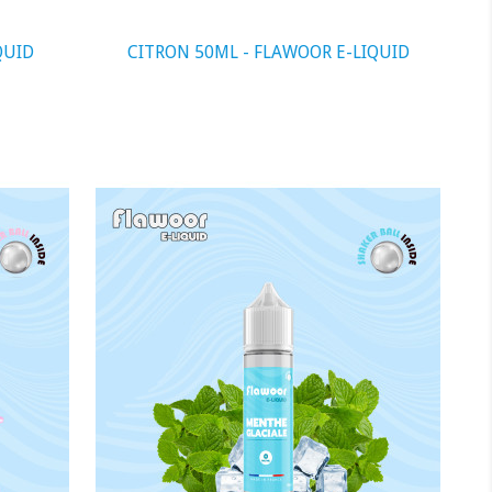
QUID
CITRON 50ML - FLAWOOR E-LIQUID
visibility