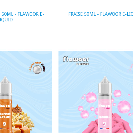
 50ML - FLAWOOR E-
FRAISE 50ML - FLAWOOR E-LI
IQUID
visibility