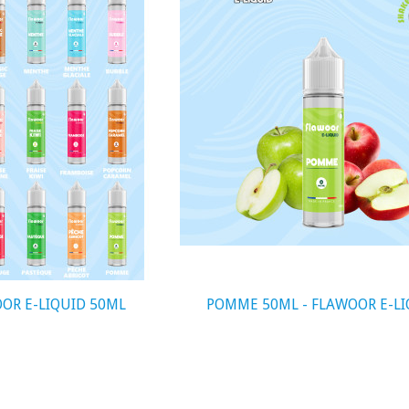
visibility
OOR E-LIQUID 50ML
POMME 50ML - FLAWOOR E-LI