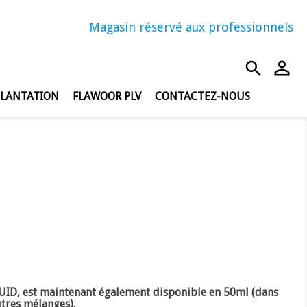
Magasin réservé aux professionnels
person_outline
search
PLANTATION
FLAWOOR PLV
CONTACTEZ-NOUS
ID, est maintenant également disponible en 50ml (dans
utres mélanges).