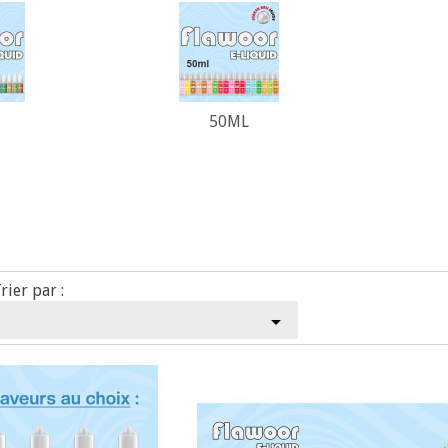
50ML
rier par :
