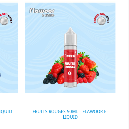
visibility
IQUID
FRUITS ROUGES 50ML - FLAWOOR E-
LIQUID