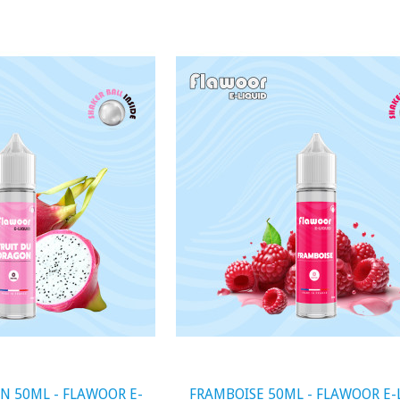
visibility
N 50ML - FLAWOOR E-
FRAMBOISE 50ML - FLAWOOR E-