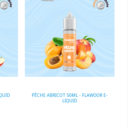
visibility
QUID
PÊCHE ABRICOT 50ML - FLAWOOR E-
LIQUID