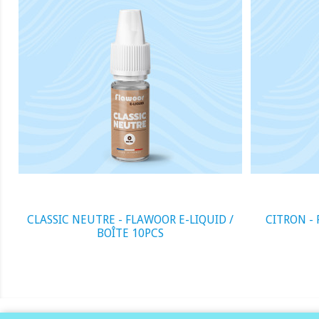
visibility
visibility
CLASSIC NEUTRE - FLAWOOR E-LIQUID /
CITRON - FLA
BOÎTE 10PCS