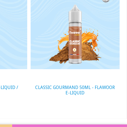
visibility
visibility
ID /
CLASSIC GOURMAND 50ML - FLAWOOR
PAS
E-LIQUID