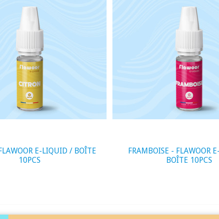
visibility
WOOR E-LIQUID / BOÎTE
FRAMBOISE - FLAWOOR E-LIQU
10PCS
BOÎTE 10PCS