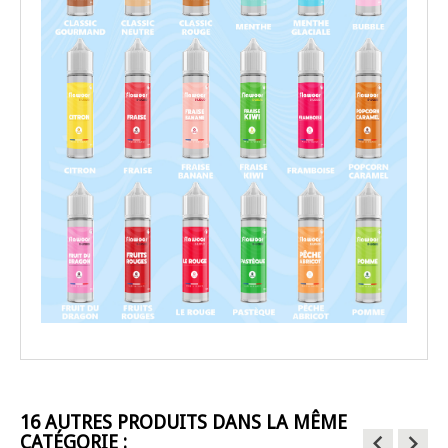
16 AUTRES PRODUITS DANS LA MÊME
keyboard_arrow_left
keyboard_arrow_right
CATÉGORIE :